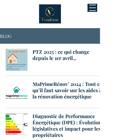
BLOG
PTZ 2025 : ce qui change
depuis le 1er avril...
MaPrimeRénov’ 2024 : Tout ce
qu’il faut savoir sur les aides à
la rénovation énergétique
Diagnostic de Performance
Énergétique (DPE) : Évolutions
législatives et impact pour les
propriétaires