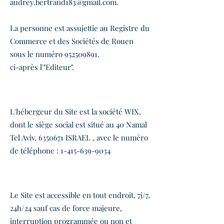
audrey.bertrand183@gmail.com
.
La personne est assujettie au Registre du
Commerce et des Sociétés de Rouen
sous le numéro
952509891
.
ci-après l'"Editeur".
ARTICLE 2 - L'HEBERGEUR
L'hébergeur du Site est la société WIX,
dont le siège social est situé au 40 Namal
Tel Aviv,
6350671
ISRAEL , avec le numéro
de téléphone :
1-415-639-9034
ARTICLE 3 - ACCES AU SITE
Le Site est accessible en tout endroit, 7j/7,
24h/24 sauf cas de force majeure,
interruption programmée ou non et