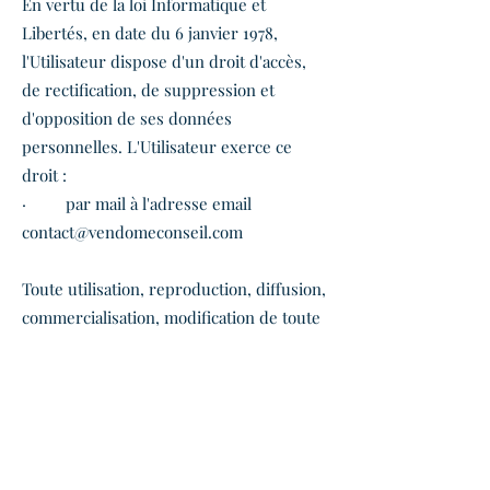
En vertu de la loi Informatique et
Libertés, en date du 6 janvier 1978,
l'Utilisateur dispose d'un droit d'accès,
de rectification, de suppression et
d'opposition de ses données
personnelles. L'Utilisateur exerce ce
droit :
· par mail à l'adresse email
contact@vendomeconseil.com
Toute utilisation, reproduction, diffusion,
commercialisation, modification de toute
ou partie du Site , sans autorisation de
l’Editeur est prohibée et pourra
entraîner des actions et poursuites
judiciaires telles que notamment prévues
par le Code de la propriété intellectuelle
et le Code civil.