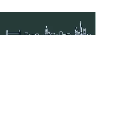
Rejoignez-nous sur nos réseaux sociaux
Accueil
Nos biens à vendre
Nos biens vendus
Divisions foncières en cours
En savoir plus sur Vendôme
A propos
Honoraires